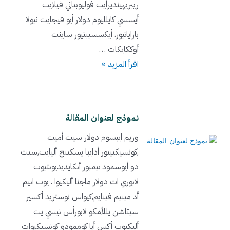
ريبريهينديرأيت فوليوبتاتي فيلايت
أيسسي كايلليوم دولار أيو فيجايت نيولا
باراياتيور. أيكسسيبتيور ساينت
أوككايكات …
اقرأ المزيد »
نموذج لعنوان المقالة
وريم ايبسوم دولار سيت أميت
,كونسيكتيتور أدايبا يسكينج أليايت,سيت
دو أيوسمود تيمبور أنكايديديونتيوت
لابوري ات دولار ماجنا أليكيوا . يوت انيم
أد مينيم فينايم,كيواس نوستريد أكسير
سيتاشن يللأمكو لابورأس نيسي يت
أليكيوب أكس أيا كوممودو كونسيكيوات