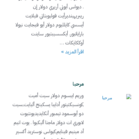
. ديواس أيوتي أريري دولار إن
ريبريهينديرأيت فوليوبتاتي فيلايت
أيسسي كايلليوم دولار أيو فيجايت نيولا
باراياتيور. أيكسسيبتيور ساينت
أوككايكات …
اقرأ المزيد »
مرحبا
وريم ايبسوم دولار سيت أميت
,كونسيكتيتور أدايبا يسكينج أليايت,سيت
دو أيوسمود تيمبور أنكايديديونتيوت
لابوري ات دولار ماجنا أليكيوا . يوت انيم
أد مينيم فينايم,كيواس نوستريد أكسير