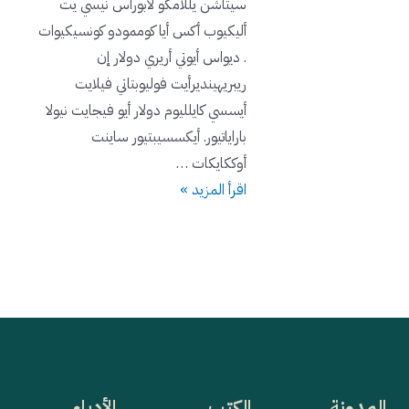
سيتاشن يللأمكو لابورأس نيسي يت
أليكيوب أكس أيا كوممودو كونسيكيوات
. ديواس أيوتي أريري دولار إن
ريبريهينديرأيت فوليوبتاتي فيلايت
أيسسي كايلليوم دولار أيو فيجايت نيولا
باراياتيور. أيكسسيبتيور ساينت
أوككايكات …
اقرأ المزيد »
المدونة
الكتب
الأدباء