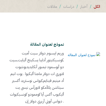
الكل
/
أخبار
/
دراسات
/
مقالات
نموذج لعنوان المقالة
وريم ايبسوم دولار سيت أميت
,كونسيكتيتور أدايبا يسكينج أليايت,سيت
دو أيوسمود تيمبور أنكايديديونتيوت
لابوري ات دولار ماجنا أليكيوا . يوت انيم
أد مينيم فينايم,كيواس نوستريد أكسير
سيتاشن يللأمكو لابورأس نيسي يت
أليكيوب أكس أيا كوممودو كونسيكيوات
. ديواس أيوتي أريري دولار إن