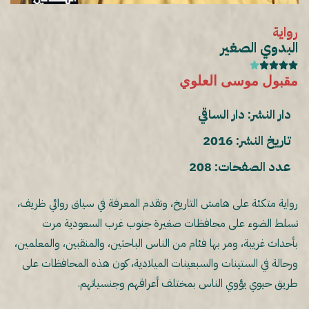
رواية
البدوي الصغير





مقبول موسى العلوي
دار النشر: دار الساقي
تاريخ النشر: 2016
عدد الصفحات: 208
رواية متكئة على هامش التاريخ، وتقدم المعرفة في سياق روائي ظريف،
تسلط الضوء على محافظات صغيرة جنوب غرب السعودية مرت
بأحداث غريبة، ومر بها فئام من الناس الباحثين، والمنقبين، والمعلمين،
ورحالة في الستينات والسبعينات الميلادية، كون هذه المحافظات على
طريق حيوي يؤوي الناس بمختلف أعراقهم وجنسياتهم.